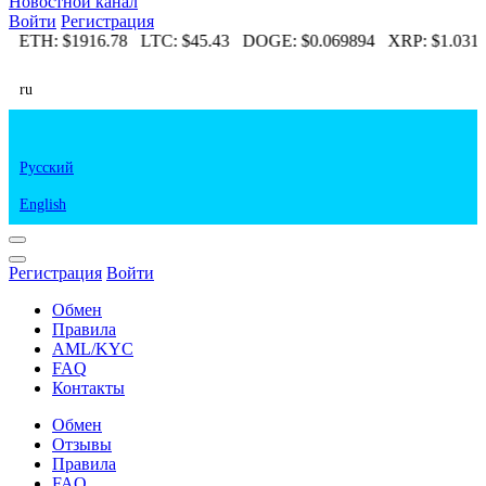
Новостной канал
Войти
Регистрация
12
ETH:
$1916.78
LTC:
$45.43
DOGE:
$0.069894
XRP:
$1.03
ru
Русский
English
Регистрация
Войти
Обмен
Правила
AML/KYC
FAQ
Контакты
Обмен
Отзывы
Правила
FAQ