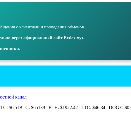
бщения с клиентами и проведения обменов.
льно через официальный сайт Exdex.xyz.
ошенники.
остной канал
C:
$6.51
BTC:
$65139
ETH:
$1922.42
LTC:
$46.34
DOGE:
$0.0