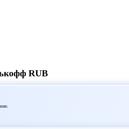
нькофф RUB
име.