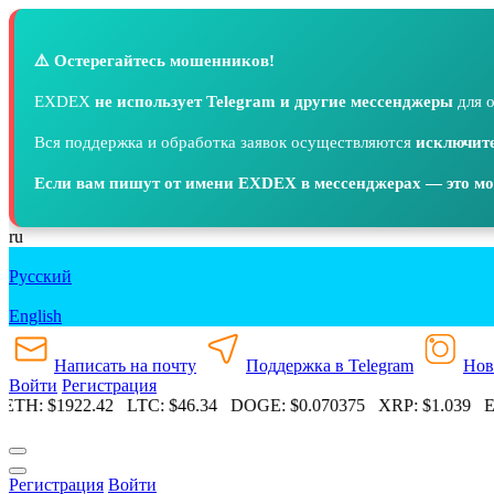
⚠️ Остерегайтесь мошенников!
EXDEX
не использует Telegram и другие мессенджеры
для о
Вся поддержка и обработка заявок осуществляются
исключите
Если вам пишут от имени EXDEX в мессенджерах — это м
ru
Русский
English
Написать на почту
Поддержка в Telegram
Нов
Войти
Регистрация
ETH:
$1922.42
LTC:
$46.34
DOGE:
$0.070375
XRP:
$1.039
ET
Регистрация
Войти