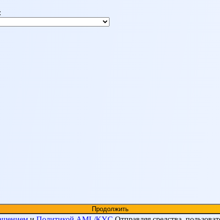
:
лашением
и
Политикой AML/KYC
Отправляя средства, пользоват