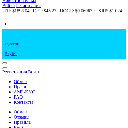
Новостной канал
Войти
Регистрация
ETH:
$1898.04
LTC:
$45.27
DOGE:
$0.069672
XRP:
$1.024
E
ru
Русский
English
Регистрация
Войти
Обмен
Правила
AML/KYC
FAQ
Контакты
Обмен
Отзывы
Правила
FAQ