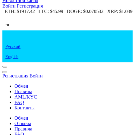
Новостной канал
Войти
Регистрация
2
ETH:
$1917.42
LTC:
$45.99
DOGE:
$0.070532
XRP:
$1.039
ru
Русский
English
Регистрация
Войти
Обмен
Правила
AML/KYC
FAQ
Контакты
Обмен
Отзывы
Правила
FAQ