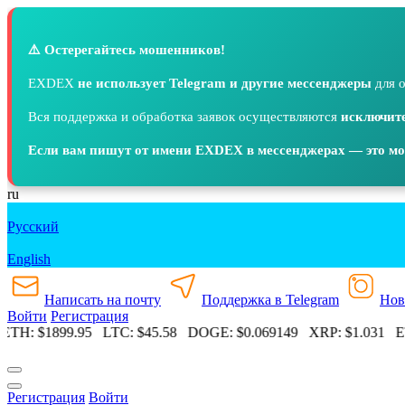
⚠️ Остерегайтесь мошенников!
EXDEX
не использует Telegram и другие мессенджеры
для о
Вся поддержка и обработка заявок осуществляются
исключите
Если вам пишут от имени EXDEX в мессенджерах — это м
ru
Русский
English
Написать на почту
Поддержка в Telegram
Нов
Войти
Регистрация
TH:
$1899.95
LTC:
$45.58
DOGE:
$0.069149
XRP:
$1.031
ET
Регистрация
Войти