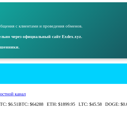
бщения с клиентами и проведения обменов.
льно через официальный сайт Exdex.xyz.
ошенники.
остной канал
C:
$6.51
BTC:
$64288
ETH:
$1899.95
LTC:
$45.58
DOGE:
$0.0