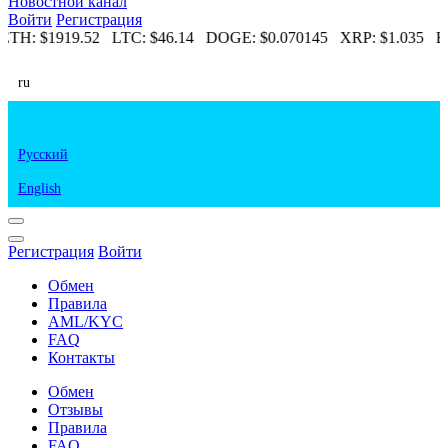
Новостной канал
Войти
Регистрация
ETH:
$1919.52
LTC:
$46.14
DOGE:
$0.070145
XRP:
$1.035
E
ru
Русский
English
Регистрация
Войти
Обмен
Правила
AML/KYC
FAQ
Контакты
Обмен
Отзывы
Правила
FAQ