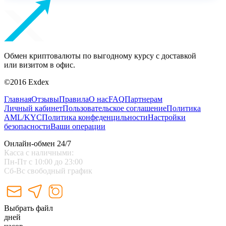
Обмен криптовалюты по выгодному курсу с доставкой
или визитом в офис.
©2016 Exdex
Главная
Отзывы
Правила
О нас
FAQ
Партнерам
Личный кабинет
Пользовательское соглашение
Политика
AML/KYC
Политика конфеденцильности
Настройки
безопасности
Ваши операции
Онлайн-обмен 24/7
Касса с наличными:
Пн-Пт с 10:00 до 23:00
Сб-Вс свободный график
Выбрать файл
дней