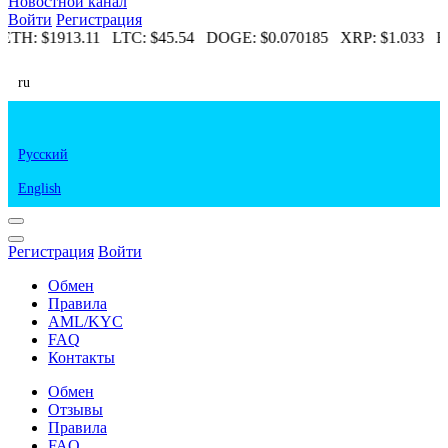
Новостной канал
Войти
Регистрация
ETH:
$1913.11
LTC:
$45.54
DOGE:
$0.070185
XRP:
$1.033
E
ru
Русский
English
Регистрация
Войти
Обмен
Правила
AML/KYC
FAQ
Контакты
Обмен
Отзывы
Правила
FAQ