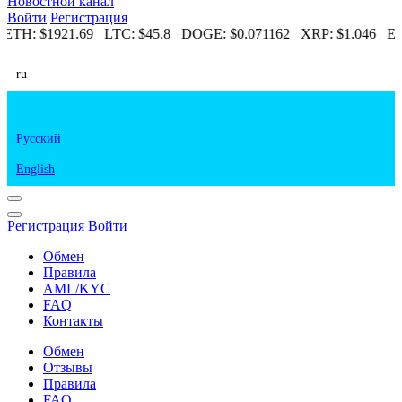
Новостной канал
Войти
Регистрация
ETH:
$1921.69
LTC:
$45.8
DOGE:
$0.071162
XRP:
$1.046
ET
ru
Русский
English
Регистрация
Войти
Обмен
Правила
AML/KYC
FAQ
Контакты
Обмен
Отзывы
Правила
FAQ