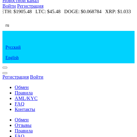
Новостной канал
Войти
Регистрация
ETH:
$1905.48
LTC:
$45.48
DOGE:
$0.068784
XRP:
$1.033
E
ru
Русский
English
Регистрация
Войти
Обмен
Правила
AML/KYC
FAQ
Контакты
Обмен
Отзывы
Правила
FAQ