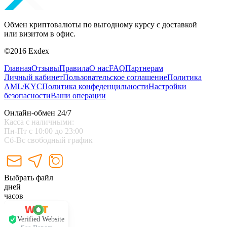
Обмен криптовалюты по выгодному курсу с доставкой
или визитом в офис.
©2016 Exdex
Главная
Отзывы
Правила
О нас
FAQ
Партнерам
Личный кабинет
Пользовательское соглашение
Политика
AML/KYC
Политика конфеденцильности
Настройки
безопасности
Ваши операции
Онлайн-обмен 24/7
Касса с наличными:
Пн-Пт с 10:00 до 23:00
Сб-Вс свободный график
Выбрать файл
дней
часов
Verified Website