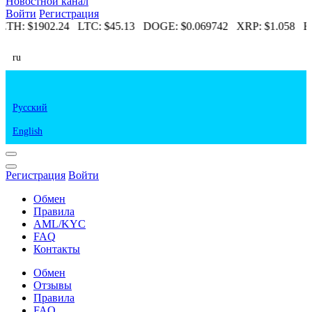
Новостной канал
Войти
Регистрация
ETH:
$1902.24
LTC:
$45.13
DOGE:
$0.069742
XRP:
$1.058
ET
ru
Русский
English
Регистрация
Войти
Обмен
Правила
AML/KYC
FAQ
Контакты
Обмен
Отзывы
Правила
FAQ