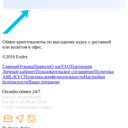
Обмен криптовалюты по выгодному курсу с доставкой
или визитом в офис.
©2016 Exdex
Главная
Отзывы
Правила
О нас
FAQ
Партнерам
Личный кабинет
Пользовательское соглашение
Политика
AML/KYC
Политика конфеденцильности
Настройки
безопасности
Ваши операции
Онлайн-обмен 24/7
Касса с наличными:
Пн-Пт с 10:00 до 23:00
Сб-Вс свободный график