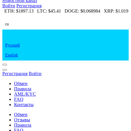
Новостной канал
Войти
Регистрация
5
ETH:
$1897.13
LTC:
$45.41
DOGE:
$0.068984
XRP:
$1.019
ru
Русский
English
Регистрация
Войти
Обмен
Правила
AML/KYC
FAQ
Контакты
Обмен
Отзывы
Правила
FAQ