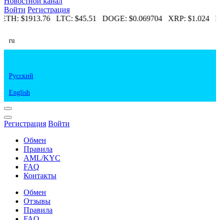
Новостной канал
Войти
Регистрация
ETH:
$1913.76
LTC:
$45.51
DOGE:
$0.069704
XRP:
$1.024
E
ru
Русский
English
Регистрация
Войти
Обмен
Правила
AML/KYC
FAQ
Контакты
Обмен
Отзывы
Правила
FAQ