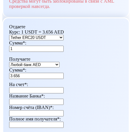
Средства могут быть заблокированы в связи с AML
проверкой навсегда.
Отдаете
Курс:
1 USDT = 3.656 AED
Сумма
*
:
Получаете
Сумма
*
:
На счет
*
:
Название Банка
*
:
Номер счёта (IBAN)
*
:
Полное имя получателя
*
: