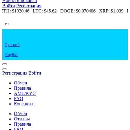
Новостной канал
Войти
Регистрация
ETH:
$1920.46
LTC:
$45.62
DOGE:
$0.070406
XRP:
$1.039
E
ru
Русский
English
Регистрация
Войти
Обмен
Правила
AML/KYC
FAQ
Контакты
Обмен
Отзывы
Правила
FAQ