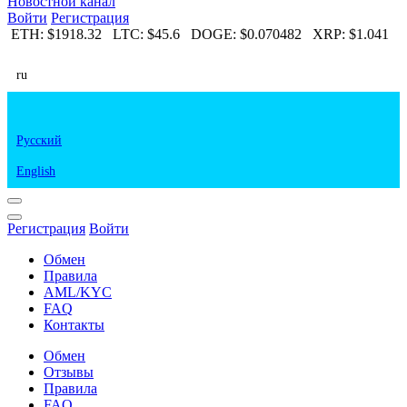
Новостной канал
Войти
Регистрация
2
ETH:
$1918.32
LTC:
$45.6
DOGE:
$0.070482
XRP:
$1.041
E
ru
Русский
English
Регистрация
Войти
Обмен
Правила
AML/KYC
FAQ
Контакты
Обмен
Отзывы
Правила
FAQ