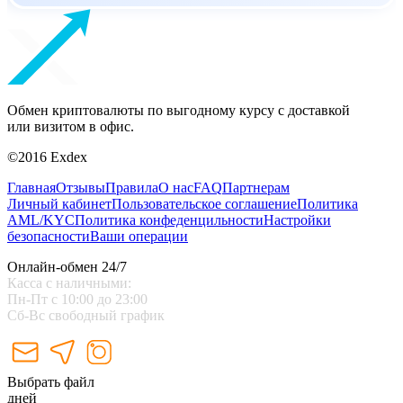
Обмен криптовалюты по выгодному курсу с доставкой
или визитом в офис.
©2016 Exdex
Главная
Отзывы
Правила
О нас
FAQ
Партнерам
Личный кабинет
Пользовательское соглашение
Политика
AML/KYC
Политика конфеденцильности
Настройки
безопасности
Ваши операции
Онлайн-обмен 24/7
Касса с наличными:
Пн-Пт с 10:00 до 23:00
Сб-Вс свободный график
Выбрать файл
дней