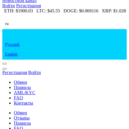
Новостной канал
Войти
Регистрация
3
ETH:
$1900.03
LTC:
$45.55
DOGE:
$0.069116
XRP:
$1.028
ru
Русский
English
Регистрация
Войти
Обмен
Правила
AML/KYC
FAQ
Контакты
Обмен
Отзывы
Правила
FAQ