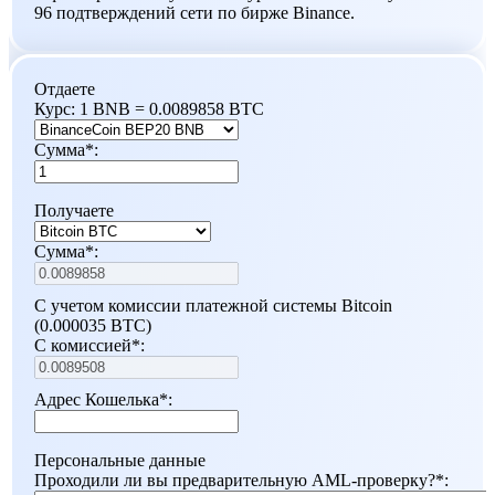
96 подтверждений сети по бирже Binance.
Отдаете
Курс:
1 BNB = 0.0089858 BTC
Сумма
*
:
Получаете
Сумма
*
:
С учетом комиссии платежной системы Bitcoin
(0.000035 BTC)
С комиссией
*
:
Адрес Кошелька
*
:
Персональные данные
Проходили ли вы предварительную AML-проверку?
*
: