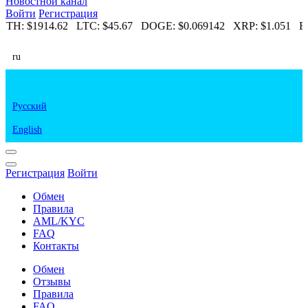
Новостной канал
Войти
Регистрация
ETH:
$1914.62
LTC:
$45.67
DOGE:
$0.069142
XRP:
$1.051
ET
ru
Русский
English
Регистрация
Войти
Обмен
Правила
AML/KYC
FAQ
Контакты
Обмен
Отзывы
Правила
FAQ