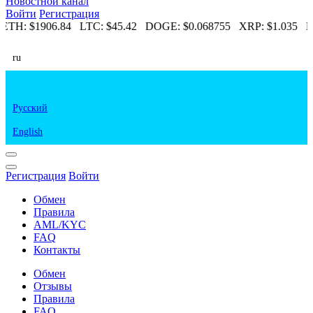
Новостной канал
Войти
Регистрация
ETH:
$1906.84
LTC:
$45.42
DOGE:
$0.068755
XRP:
$1.035
E
ru
Русский
English
Регистрация
Войти
Обмен
Правила
AML/KYC
FAQ
Контакты
Обмен
Отзывы
Правила
FAQ