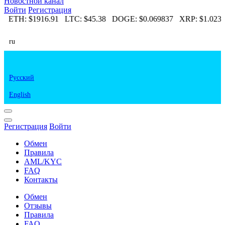
Новостной канал
Войти
Регистрация
38
ETH:
$1916.91
LTC:
$45.38
DOGE:
$0.069837
XRP:
$1.02
ru
Русский
English
Регистрация
Войти
Обмен
Правила
AML/KYC
FAQ
Контакты
Обмен
Отзывы
Правила
FAQ