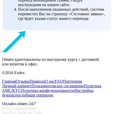
перевод необходимой суммы, следуя
инструкциям на нашем сайте.
После выполнения указанных действий, система
переместит Вас на страницу «Состояние заявки»,
где будет указан статус вашего перевода.
Обмен криптовалюты по выгодному курсу с доставкой
или визитом в офис.
©2016 Exdex
Главная
Отзывы
Правила
О нас
FAQ
Партнерам
Личный кабинет
Пользовательское соглашение
Политика
AML/KYC
Политика конфеденцильности
Настройки
безопасности
Ваши операции
Онлайн-обмен 24/7
Касса с наличными:
Пн-Пт с 10:00 до 23:00