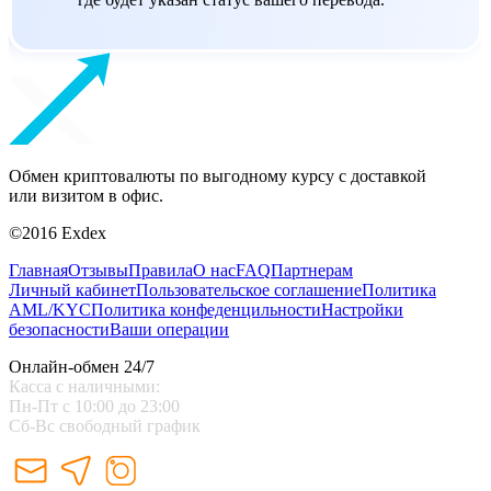
Обмен криптовалюты по выгодному курсу с доставкой
или визитом в офис.
©2016 Exdex
Главная
Отзывы
Правила
О нас
FAQ
Партнерам
Личный кабинет
Пользовательское соглашение
Политика
AML/KYC
Политика конфеденцильности
Настройки
безопасности
Ваши операции
Онлайн-обмен 24/7
Касса с наличными:
Пн-Пт с 10:00 до 23:00
Сб-Вс свободный график