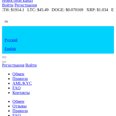
Новостной канал
Войти
Регистрация
ETH:
$1914.1
LTC:
$45.49
DOGE:
$0.070169
XRP:
$1.034
ET
ru
Русский
English
Регистрация
Войти
Обмен
Правила
AML/KYC
FAQ
Контакты
Обмен
Отзывы
Правила
FAQ