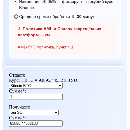
Изменение >0.05% — фиксируется текущий курс
Binance.
⏱ Среднее время обработки:
5–30 минут
.
⚠️
Политика AML и Список запрещённых
платформ
— см.
AML/KYC политика, пункт 4.1
Отдаете
Курс:
1 BTC = 93895.44532183 SUI
Сумма
*
:
Получаете
Сумма
*
: