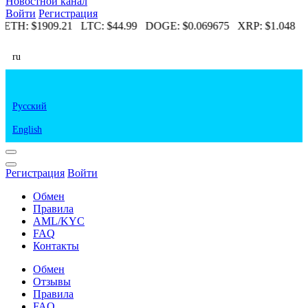
Новостной канал
Войти
Регистрация
3
ETH:
$1909.21
LTC:
$44.99
DOGE:
$0.069675
XRP:
$1.048
E
ru
Русский
English
Регистрация
Войти
Обмен
Правила
AML/KYC
FAQ
Контакты
Обмен
Отзывы
Правила
FAQ