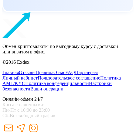
Обмен криптовалюты по выгодному курсу с доставкой
или визитом в офис.
©2016 Exdex
Главная
Отзывы
Правила
О нас
FAQ
Партнерам
Личный кабинет
Пользовательское соглашение
Политика
AML/KYC
Политика конфеденцильности
Настройки
безопасности
Ваши операции
Онлайн-обмен 24/7
Касса с наличными:
Пн-Пт с 10:00 до 23:00
Сб-Вс свободный график