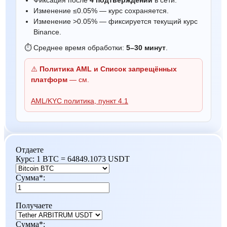
Изменение ≤0.05% — курс сохраняется.
Изменение >0.05% — фиксируется текущий курс
Binance.
⏱ Среднее время обработки:
5–30 минут
.
⚠️
Политика AML и Список запрещённых
платформ
— см.
AML/KYC политика, пункт 4.1
Отдаете
Курс:
1 BTC = 64849.1073 USDT
Сумма
*
:
Получаете
Сумма
*
: