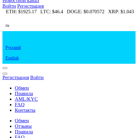
Новостной канал
Войти
Регистрация
81
ETH:
$1925.17
LTC:
$46.4
DOGE:
$0.070572
XRP:
$1.043
ru
Русский
English
Регистрация
Войти
Обмен
Правила
AML/KYC
FAQ
Контакты
Обмен
Отзывы
Правила
FAQ