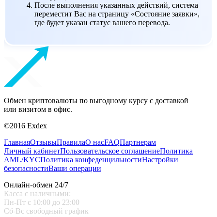
После выполнения указанных действий, система
переместит Вас на страницу «Состояние заявки»,
где будет указан статус вашего перевода.
Обмен криптовалюты по выгодному курсу с доставкой
или визитом в офис.
©2016 Exdex
Главная
Отзывы
Правила
О нас
FAQ
Партнерам
Личный кабинет
Пользовательское соглашение
Политика
AML/KYC
Политика конфеденцильности
Настройки
безопасности
Ваши операции
Онлайн-обмен 24/7
Касса с наличными:
Пн-Пт с 10:00 до 23:00
Сб-Вс свободный график