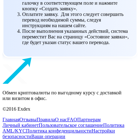
галочку в соответствующем поле и нажмите
кнопку «Создать заявку».
Оплатите заявку. Для этого следует совершить
перевод необходимой суммы, следуя
инструкциям на нашем сайте.
После выполнения указанных действий, система
переместит Вас на страницу «Состояние заявки»,
где будет указан статус вашего перевода.
Обмен криптовалюты по выгодному курсу с доставкой
или визитом в офис.
©2016 Exdex
Главная
Отзывы
Правила
О нас
FAQ
Партнерам
Личный кабинет
Пользовательское соглашение
Политика
AML/KYC
Политика конфеденцильности
Настройки
безопасности
Ваши операции