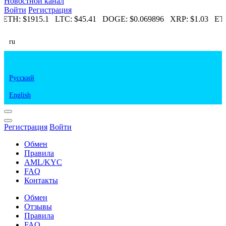
Новостной канал
Войти
Регистрация
2
ETH:
$1915.1
LTC:
$45.41
DOGE:
$0.069896
XRP:
$1.03
ETC
ru
Русский
English
Регистрация
Войти
Обмен
Правила
AML/KYC
FAQ
Контакты
Обмен
Отзывы
Правила
FAQ