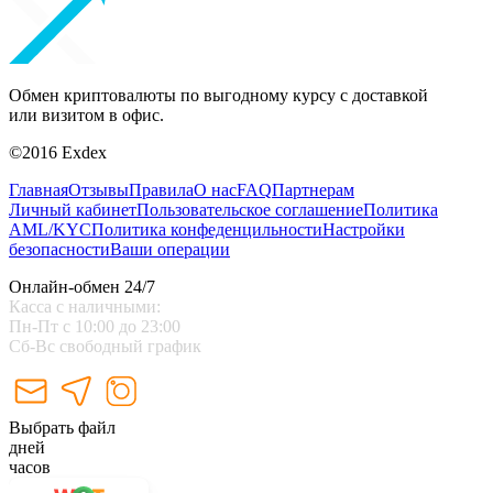
Обмен криптовалюты по выгодному курсу с доставкой
или визитом в офис.
©2016 Exdex
Главная
Отзывы
Правила
О нас
FAQ
Партнерам
Личный кабинет
Пользовательское соглашение
Политика
AML/KYC
Политика конфеденцильности
Настройки
безопасности
Ваши операции
Онлайн-обмен 24/7
Касса с наличными:
Пн-Пт с 10:00 до 23:00
Сб-Вс свободный график
Выбрать файл
дней
часов