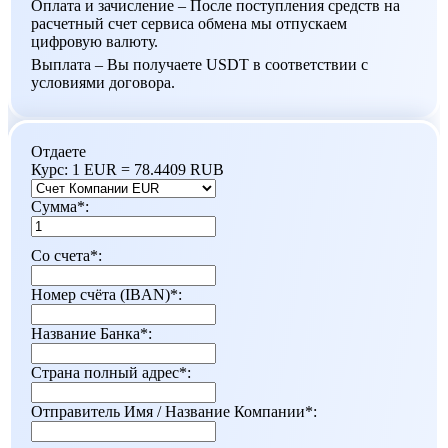
Оплата и зачисление – После поступления средств на
расчетный счет сервиса обмена мы отпускаем
цифровую валюту.
Выплата – Вы получаете USDT в соответствии с
условиями договора.
Отдаете
Курс:
1 EUR = 78.4409 RUB
Сумма
*
:
Со счета
*
:
Номер счёта (IBAN)
*
:
Название Банка
*
:
Страна полный адрес
*
:
Отправитель Имя / Название Компании
*
: