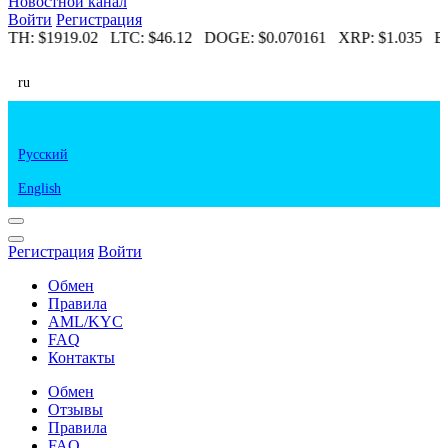
Новостной канал
Войти
Регистрация
ETH:
$1919.02
LTC:
$46.12
DOGE:
$0.070161
XRP:
$1.035
ET
ru
Русский
English
Регистрация
Войти
Обмен
Правила
AML/KYC
FAQ
Контакты
Обмен
Отзывы
Правила
FAQ