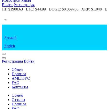
Новостной канал
Войти
Регистрация
TH:
$1908.63
LTC:
$44.99
DOGE:
$0.069786
XRP:
$1.048
ET
ru
Русский
English
Регистрация
Войти
Обмен
Правила
AML/KYC
FAQ
Контакты
Обмен
Отзывы
Правила
FAQ