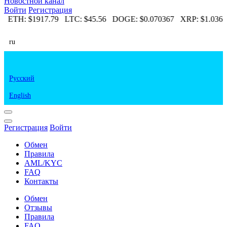
Новостной канал
Войти
Регистрация
4
ETH:
$1917.79
LTC:
$45.56
DOGE:
$0.070367
XRP:
$1.036
ru
Русский
English
Регистрация
Войти
Обмен
Правила
AML/KYC
FAQ
Контакты
Обмен
Отзывы
Правила
FAQ