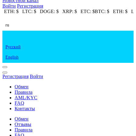
Новостной канал
Войти
Регистрация
$
ETH:
$
LTC:
$
DOGE:
$
XRP:
$
ETC:
$
BTC:
$
ETH:
$
LT
ru
Русский
English
Регистрация
Войти
Обмен
Правила
AML/KYC
FAQ
Контакты
Обмен
Отзывы
Правила
FAQ