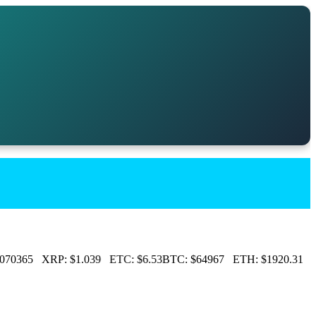
070365
XRP:
$1.039
ETC:
$6.53
BTC:
$64967
ETH:
$1920.31
LT