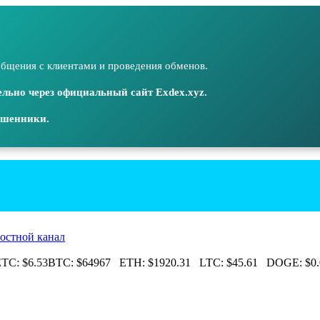
бщения с клиентами и проведения обменов.
льно через официальный сайт Exdex.xyz.
ошенники.
остной канал
C:
$6.53
BTC:
$64967
ETH:
$1920.31
LTC:
$45.61
DOGE:
$0.