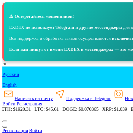
⚠️ Остерегайтесь мошенников!
EXDEX
не использует Telegram и другие мессенджеры
для о
Вся поддержка и обработка заявок осуществляются
исключите
Если вам пишут от имени EXDEX в мессенджерах — это м
ru
Русский
English
Написать на почту
Поддержка в Telegram
Нов
Войти
Регистрация
ETH:
$1920.31
LTC:
$45.61
DOGE:
$0.070365
XRP:
$1.039
ET
Регистрация
Войти