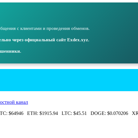
бщения с клиентами и проведения обменов.
льно через официальный сайт Exdex.xyz.
ошенники.
остной канал
C:
$64946
ETH:
$1915.94
LTC:
$45.51
DOGE:
$0.070206
XRP