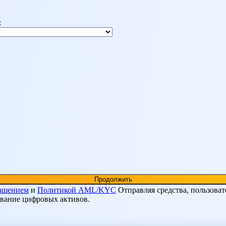
:
лашением
и
Политикой AML/KYC
Отправляя средства, пользоват
ование цифровых активов.