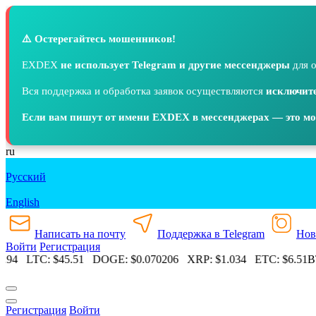
⚠️ Остерегайтесь мошенников!
EXDEX
не использует Telegram и другие мессенджеры
для о
Вся поддержка и обработка заявок осуществляются
исключите
Если вам пишут от имени EXDEX в мессенджерах — это м
ru
Русский
English
Написать на почту
Поддержка в Telegram
Нов
Войти
Регистрация
.94
LTC:
$45.51
DOGE:
$0.070206
XRP:
$1.034
ETC:
$6.51
BT
Регистрация
Войти