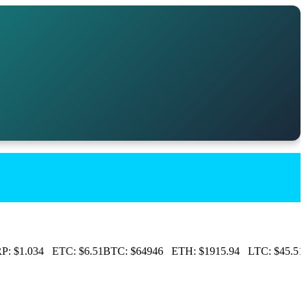
:
$1.034
ETC:
$6.51
BTC:
$64946
ETH:
$1915.94
LTC:
$45.51