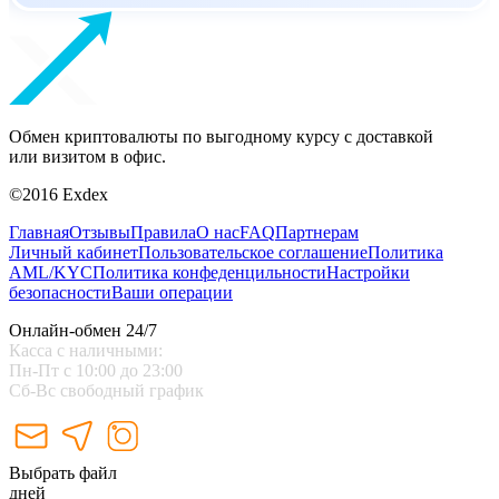
Обмен криптовалюты по выгодному курсу с доставкой
или визитом в офис.
©2016 Exdex
Главная
Отзывы
Правила
О нас
FAQ
Партнерам
Личный кабинет
Пользовательское соглашение
Политика
AML/KYC
Политика конфеденцильности
Настройки
безопасности
Ваши операции
Онлайн-обмен 24/7
Касса с наличными:
Пн-Пт с 10:00 до 23:00
Сб-Вс свободный график
Выбрать файл
дней