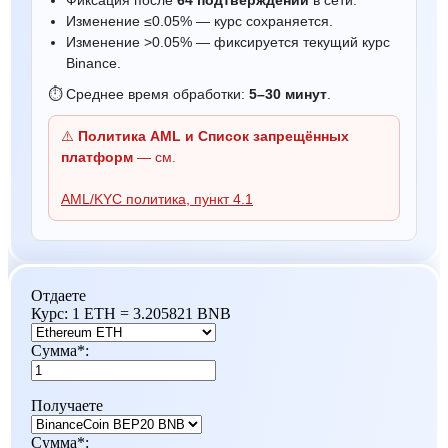
Изменение ≤0.05% — курс сохраняется.
Изменение >0.05% — фиксируется текущий курс
Binance.
⏱ Среднее время обработки:
5–30 минут
.
⚠️
Политика AML и Список запрещённых
платформ
— см.
AML/KYC политика, пункт 4.1
Отдаете
Курс:
1 ETH = 3.205821 BNB
Сумма
*
:
Получаете
Сумма
*
: