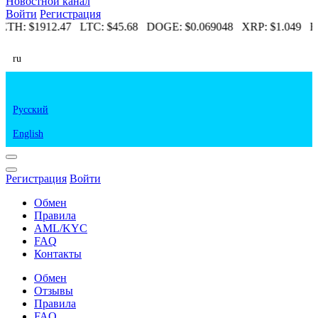
Новостной канал
Войти
Регистрация
ETH:
$1912.47
LTC:
$45.68
DOGE:
$0.069048
XRP:
$1.049
E
ru
Русский
English
Регистрация
Войти
Обмен
Правила
AML/KYC
FAQ
Контакты
Обмен
Отзывы
Правила
FAQ