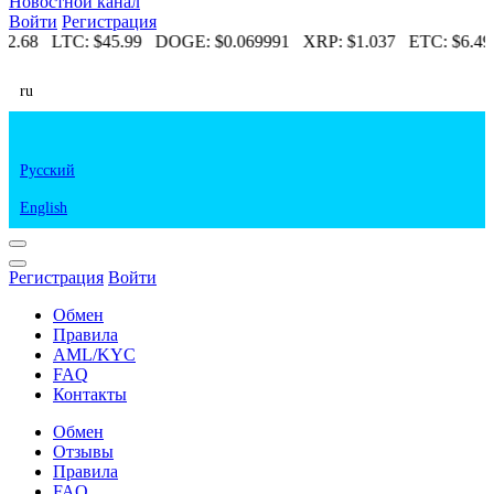
Новостной канал
Войти
Регистрация
12.68
LTC:
$45.99
DOGE:
$0.069991
XRP:
$1.037
ETC:
$6.49
ru
Русский
English
Регистрация
Войти
Обмен
Правила
AML/KYC
FAQ
Контакты
Обмен
Отзывы
Правила
FAQ