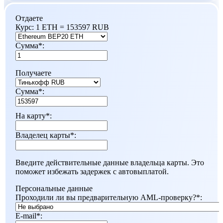
Отдаете
Курс:
1 ETH = 153597 RUB
Сумма
*
:
Получаете
Сумма
*
:
На карту
*
:
Владелец карты
*
:
Введите действительные данные владельца карты. Это
поможет избежать задержек с автовыплатой.
Персональные данные
Проходили ли вы предварительную AML-проверку?
*
:
E-mail
*
: