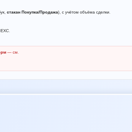
бук,
стакан Покупка/Продажа
), с учётом объёма сделки.
MEXC.
орм
— см.