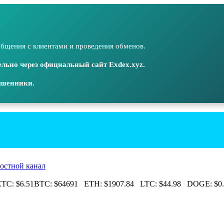
бщения с клиентами и проведения обменов.
льно через официальный сайт Exdex.xyz.
ошенники.
остной канал
C:
$6.51
BTC:
$64691
ETH:
$1907.84
LTC:
$44.98
DOGE:
$0.