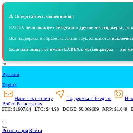
⚠️ Остерегайтесь мошенников!
EXDEX
не использует Telegram и другие мессенджеры
для о
Вся поддержка и обработка заявок осуществляются
исключите
Если вам пишут от имени EXDEX в мессенджерах — это м
ru
Русский
English
Написать на почту
Поддержка в Telegram
Нов
Войти
Регистрация
ETH:
$1907.84
LTC:
$44.98
DOGE:
$0.069689
XRP:
$1.049
ET
Регистрация
Войти