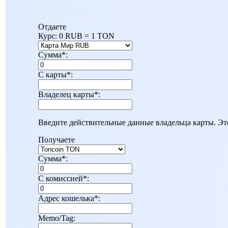
Отдаете
Курс:
0 RUB = 1 TON
Сумма
*
:
С карты
*
:
Владелец карты
*
:
Введите действительные данные владельца карты. Эт
Получаете
Сумма
*
:
С комиссией
*
:
Адрес кошелька
*
:
Memo/Tag: