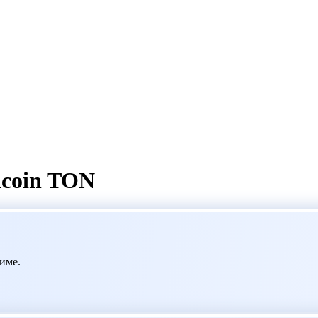
coin TON
име.