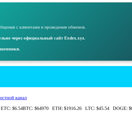
бщения с клиентами и проведения обменов.
льно через официальный сайт Exdex.xyz.
ошенники.
остной канал
ETC:
$6.54
BTC:
$64970
ETH:
$1916.26
LTC:
$45.54
DOGE:
$0