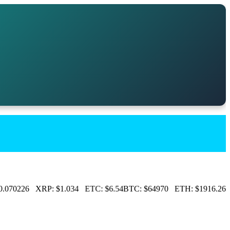
.070226
XRP:
$1.034
ETC:
$6.54
BTC:
$64970
ETH:
$1916.26