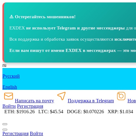
⚠️ Остерегайтесь мошенников!
EXDEX
не использует Telegram и другие мессенджеры
для о
Вся поддержка и обработка заявок осуществляются
исключите
Если вам пишут от имени EXDEX в мессенджерах — это м
ru
Русский
English
Написать на почту
Поддержка в Telegram
Нов
Войти
Регистрация
0
ETH:
$1916.26
LTC:
$45.54
DOGE:
$0.070226
XRP:
$1.034
Регистрация
Войти