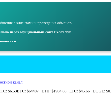
бщения с клиентами и проведения обменов.
льно через официальный сайт Exdex.xyz.
ошенники.
остной канал
C:
$6.53
BTC:
$64407
ETH:
$1904.66
LTC:
$45.66
DOGE:
$0.