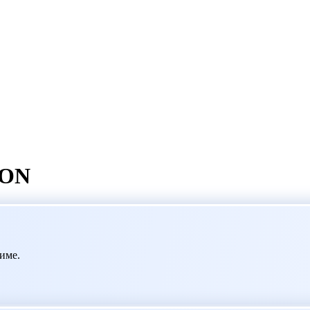
TON
име.