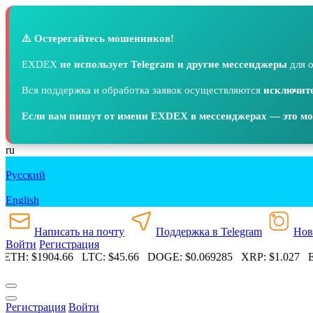
⚠️ Остерегайтесь мошенников!
EXDEX
не использует Telegram и другие мессенджеры
для о
Вся поддержка и обработка заявок осуществляются
исключите
Если вам пишут от имени EXDEX в мессенджерах — это м
ru
Русский
English
Написать на почту
Поддержка в Telegram
Нов
Войти
Регистрация
ETH:
$1904.66
LTC:
$45.66
DOGE:
$0.069285
XRP:
$1.027
ET
Регистрация
Войти