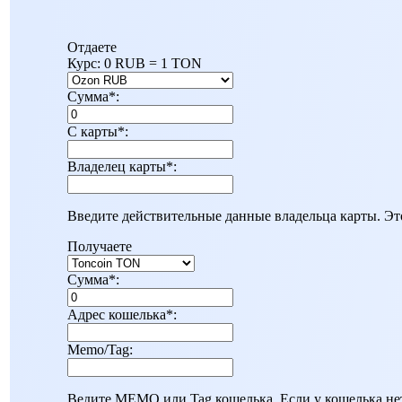
Отдаете
Курс:
0 RUB = 1 TON
Сумма
*
:
C карты
*
:
Владелец карты
*
:
Введите действительные данные владельца карты. Эт
Получаете
Сумма
*
:
Адрес кошелька
*
:
Memo/Tag:
Ведите MEMO или Tag кошелька. Если у кошелька нет