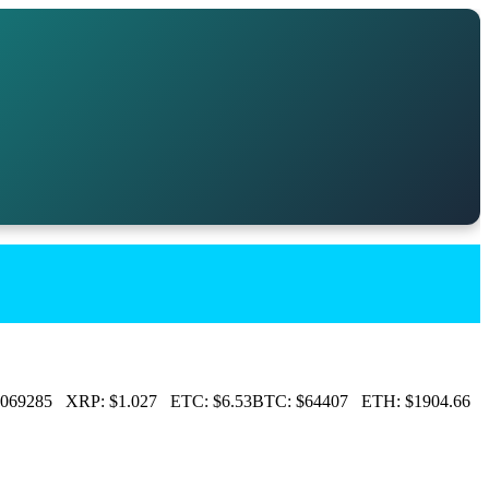
069285
XRP:
$1.027
ETC:
$6.53
BTC:
$64407
ETH:
$1904.66
LT