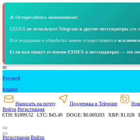
⚠️ Остерегайтесь мошенников!
EXDEX
не использует Telegram и другие мессенджеры
для о
Вся поддержка и обработка заявок осуществляются
исключите
Если вам пишут от имени EXDEX в мессенджерах — это м
ru
Русский
English
Написать на почту
Поддержка в Telegram
Нов
Войти
Регистрация
ETH:
$1899.52
LTC:
$45.49
DOGE:
$0.069203
XRP:
$1.028
ET
Регистрация
Войти