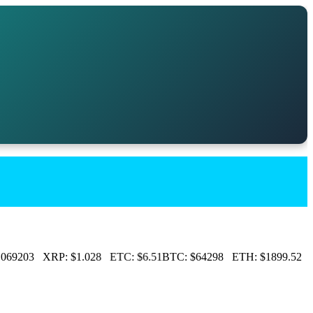
069203
XRP:
$1.028
ETC:
$6.51
BTC:
$64298
ETH:
$1899.52
L