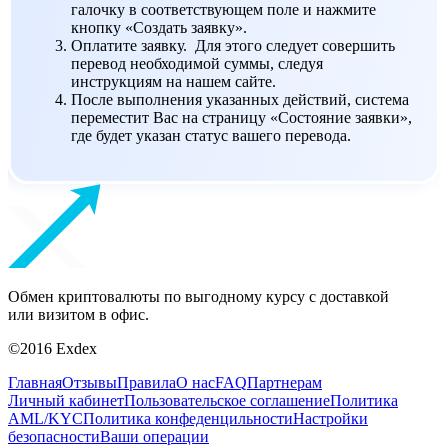
галочку в соответствующем поле и нажмите
кнопку «Создать заявку».
Оплатите заявку. Для этого следует совершить
перевод необходимой суммы, следуя
инструкциям на нашем сайте.
После выполнения указанных действий, система
переместит Вас на страницу «Состояние заявки»,
где будет указан статус вашего перевода.
Обмен криптовалюты по выгодному курсу с доставкой
или визитом в офис.
©2016 Exdex
Главная
Отзывы
Правила
О нас
FAQ
Партнерам
Личный кабинет
Пользовательское соглашение
Политика
AML/KYC
Политика конфеденцильности
Настройки
безопасности
Ваши операции