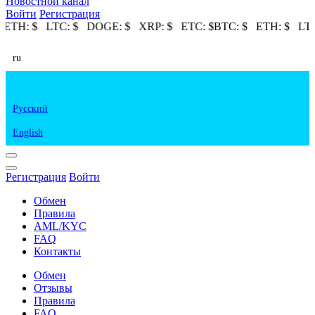
Новостной канал
Войти
Регистрация
$
ETH:
$
LTC:
$
DOGE:
$
XRP:
$
ETC:
$
BTC:
$
ETH:
$
LTC
ru
Русский
English
Регистрация
Войти
Обмен
Правила
AML/KYC
FAQ
Контакты
Обмен
Отзывы
Правила
FAQ