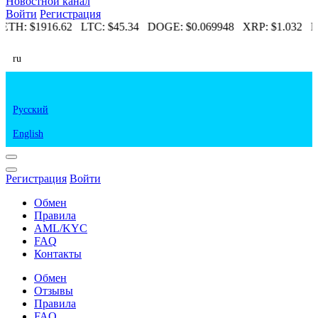
Новостной канал
Войти
Регистрация
ETH:
$1916.62
LTC:
$45.34
DOGE:
$0.069948
XRP:
$1.032
E
ru
Русский
English
Регистрация
Войти
Обмен
Правила
AML/KYC
FAQ
Контакты
Обмен
Отзывы
Правила
FAQ