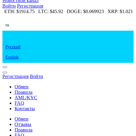
Новостной канал
Войти
Регистрация
8
ETH:
$1914.75
LTC:
$45.92
DOGE:
$0.069923
XRP:
$1.021
ru
Русский
English
Регистрация
Войти
Обмен
Правила
AML/KYC
FAQ
Контакты
Обмен
Отзывы
Правила
FAQ