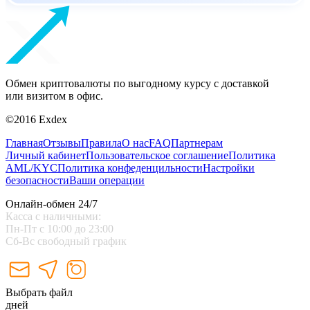
Обмен криптовалюты по выгодному курсу с доставкой
или визитом в офис.
©2016 Exdex
Главная
Отзывы
Правила
О нас
FAQ
Партнерам
Личный кабинет
Пользовательское соглашение
Политика
AML/KYC
Политика конфеденцильности
Настройки
безопасности
Ваши операции
Онлайн-обмен 24/7
Касса с наличными:
Пн-Пт с 10:00 до 23:00
Сб-Вс свободный график
Выбрать файл
дней