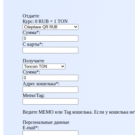
Отдаете
Курс:
0 RUB = 1 TON
Сумма
*
:
С карты
*
:
Получаете
Сумма
*
:
Адрес кошелька
*
:
Memo/Tag:
Ведите MEMO или Tag кошелька. Если у кошелька нет
Персональные данные
E-mail
*
: