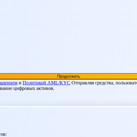
лашением
и
Политикой AML/KYC
Отправляя средства, пользоват
ование цифровых активов.
ов: