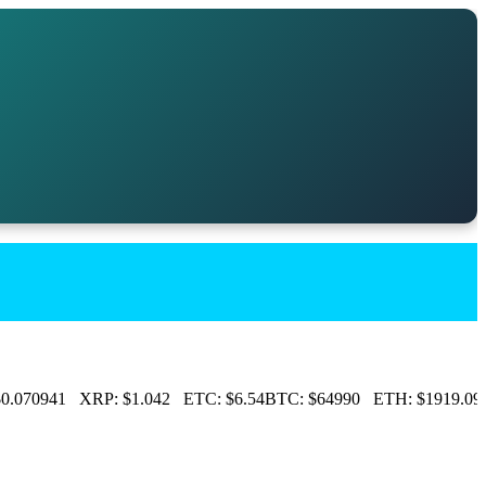
.070941
XRP:
$1.042
ETC:
$6.54
BTC:
$64990
ETH:
$1919.09