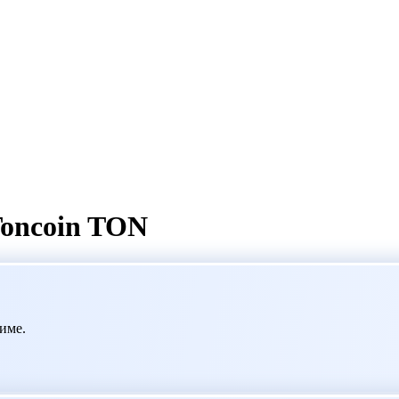
oncoin TON
име.