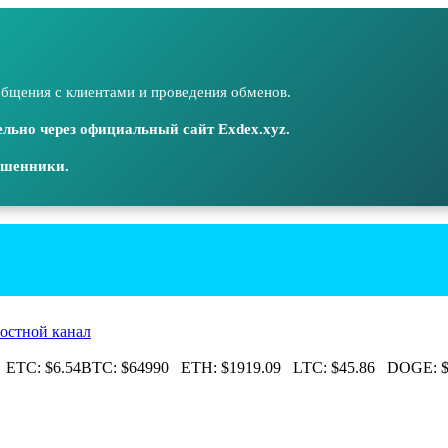
бщения с клиентами и проведения обменов.
льно через официальный сайт Exdex.xyz.
ошенники.
остной канал
ETC:
$6.54
BTC:
$64990
ETH:
$1919.09
LTC:
$45.86
DOGE:
$0