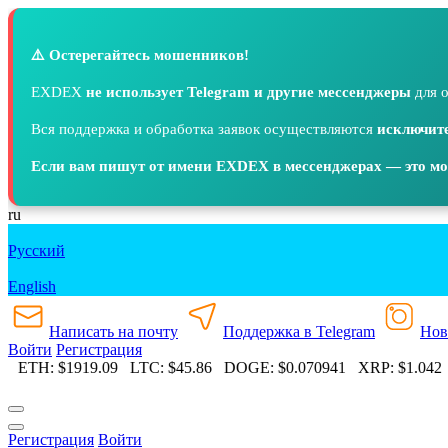
⚠️ Остерегайтесь мошенников!
EXDEX
не использует Telegram и другие мессенджеры
для о
Вся поддержка и обработка заявок осуществляются
исключите
Если вам пишут от имени EXDEX в мессенджерах — это м
ru
Русский
English
Написать на почту
Поддержка в Telegram
Нов
Войти
Регистрация
0
ETH:
$1919.09
LTC:
$45.86
DOGE:
$0.070941
XRP:
$1.042
Регистрация
Войти