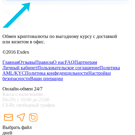
Обмен криптовалюты по выгодному курсу с доставкой
или визитом в офис.
©2016 Exdex
Главная
Отзывы
Правила
О нас
FAQ
Партнерам
Личный кабинет
Пользовательское соглашение
Политика
AML/KYC
Политика конфеденцильности
Настройки
безопасности
Ваши операции
Онлайн-обмен 24/7
Касса с наличными:
Пн-Пт с 10:00 до 23:00
Сб-Вс свободный график
Выбрать файл
дней