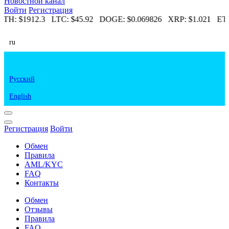
Новостной канал
Войти
Регистрация
ETH:
$1912.3
LTC:
$45.92
DOGE:
$0.069826
XRP:
$1.021
ETC
ru
Русский
English
Регистрация
Войти
Обмен
Правила
AML/KYC
FAQ
Контакты
Обмен
Отзывы
Правила
FAQ