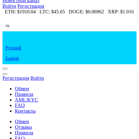
Новостной канал
Войти
Регистрация
7
ETH:
$1910.04
LTC:
$45.65
DOGE:
$0.06962
XRP:
$1.016
E
ru
Русский
English
Регистрация
Войти
Обмен
Правила
AML/KYC
FAQ
Контакты
Обмен
Отзывы
Правила
FAQ