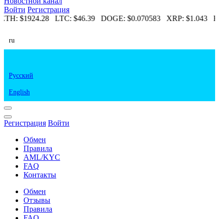
Новостной канал
Войти
Регистрация
ETH:
$1924.28
LTC:
$46.39
DOGE:
$0.070583
XRP:
$1.043
E
ru
Русский
English
Регистрация
Войти
Обмен
Правила
AML/KYC
FAQ
Контакты
Обмен
Отзывы
Правила
FAQ