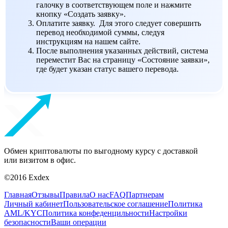
галочку в соответствующем поле и нажмите
кнопку «Создать заявку».
Оплатите заявку. Для этого следует совершить
перевод необходимой суммы, следуя
инструкциям на нашем сайте.
После выполнения указанных действий, система
переместит Вас на страницу «Состояние заявки»,
где будет указан статус вашего перевода.
Обмен криптовалюты по выгодному курсу с доставкой
или визитом в офис.
©2016 Exdex
Главная
Отзывы
Правила
О нас
FAQ
Партнерам
Личный кабинет
Пользовательское соглашение
Политика
AML/KYC
Политика конфеденцильности
Настройки
безопасности
Ваши операции