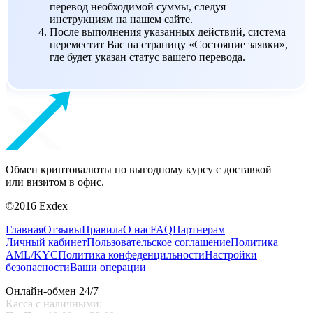
перевод необходимой суммы, следуя
инструкциям на нашем сайте.
После выполнения указанных действий, система
переместит Вас на страницу «Состояние заявки»,
где будет указан статус вашего перевода.
Обмен криптовалюты по выгодному курсу с доставкой
или визитом в офис.
©2016 Exdex
Главная
Отзывы
Правила
О нас
FAQ
Партнерам
Личный кабинет
Пользовательское соглашение
Политика
AML/KYC
Политика конфеденцильности
Настройки
безопасности
Ваши операции
Онлайн-обмен 24/7
Касса с наличными: