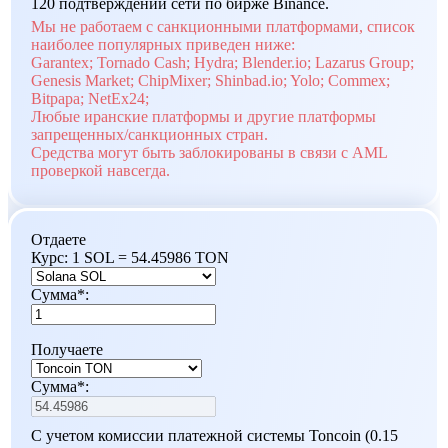
120 подтверждений сети по бирже Binance.
Мы не работаем с санкционными платформами, список
наиболее популярных приведен ниже:
Garantex; Tornado Cash; Hydra; Blender.io; Lazarus Group;
Genesis Market; ChipMixer; Shinbad.io; Yolo; Commex;
Bitpapa; NetEx24;
Любые иранские платформы и другие платформы
запрещенных/санкционных стран.
Средства могут быть заблокированы в связи с AML
проверкой навсегда.
Отдаете
Курс:
1 SOL = 54.45986 TON
Сумма
*
:
Получаете
Сумма
*
:
С учетом комиссии платежной системы Toncoin (0.15