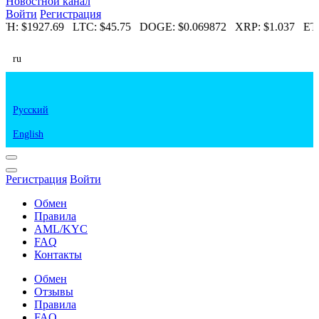
Новостной канал
Войти
Регистрация
TH:
$1927.69
LTC:
$45.75
DOGE:
$0.069872
XRP:
$1.037
ETC
ru
Русский
English
Регистрация
Войти
Обмен
Правила
AML/KYC
FAQ
Контакты
Обмен
Отзывы
Правила
FAQ