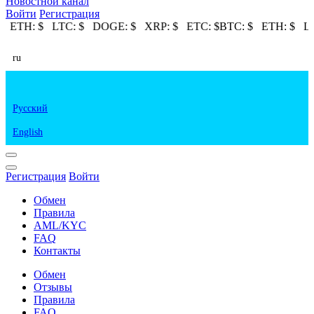
Новостной канал
Войти
Регистрация
$
ETH:
$
LTC:
$
DOGE:
$
XRP:
$
ETC:
$
BTC:
$
ETH:
$
LT
ru
Русский
English
Регистрация
Войти
Обмен
Правила
AML/KYC
FAQ
Контакты
Обмен
Отзывы
Правила
FAQ