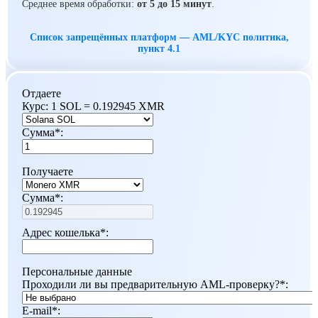
Среднее время обработки:
от 5 до 15 минут
.
Список запрещённых платформ — AML/KYC политика,
пункт 4.1
Отдаете
Курс:
1 SOL = 0.192945 XMR
Сумма
*
:
Получаете
Сумма
*
:
Адрес кошелька
*
:
Персональные данные
Проходили ли вы предварительную AML-проверку?
*
:
E-mail
*
: