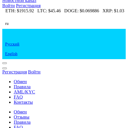
Новостной канал
Войти
Регистрация
23
ETH:
$1915.92
LTC:
$45.46
DOGE:
$0.069886
XRP:
$1.03
ru
Русский
English
Регистрация
Войти
Обмен
Правила
AML/KYC
FAQ
Контакты
Обмен
Отзывы
Правила
FAQ