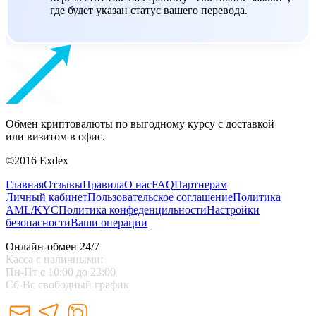
где будет указан статус вашего перевода.
Обмен криптовалюты по выгодному курсу с доставкой
или визитом в офис.
©2016 Exdex
Главная
Отзывы
Правила
О нас
FAQ
Партнерам
Личный кабинет
Пользовательское соглашение
Политика
AML/KYC
Политика конфеденцильности
Настройки
безопасности
Ваши операции
Онлайн-обмен 24/7
Касса с наличными:
Пн-Пт с 10:00 до 23:00
Сб-Вс свободный график