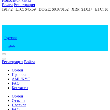
Новостной канал
Войти
Регистрация
1917.2
LTC:
$45.59
DOGE:
$0.070152
XRP:
$1.037
ETC:
$6.
ru
Русский
English
Регистрация
Войти
Обмен
Правила
AML/KYC
FAQ
Контакты
Обмен
Отзывы
Правила
FAQ