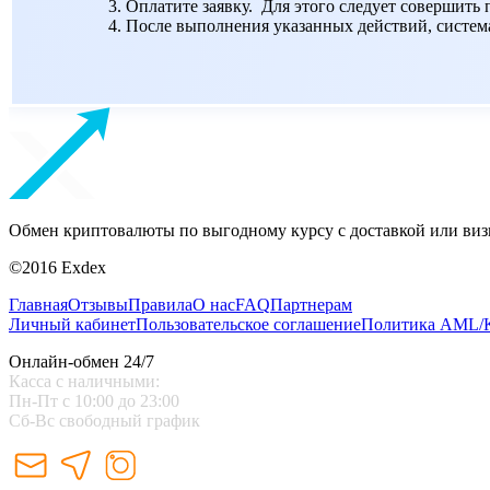
Оплатите заявку. Для этого следует совершить
После выполнения указанных действий, система 
Обмен криптовалюты по выгодному курсу с доставкой или виз
©2016 Exdex
Главная
Отзывы
Правила
О нас
FAQ
Партнерам
Личный кабинет
Пользовательское соглашение
Политика AML
Онлайн-обмен 24/7
Касса с наличными:
Пн-Пт с 10:00 до 23:00
Сб-Вс свободный график