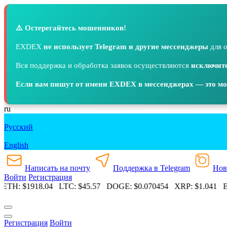
⚠️ Остерегайтесь мошенников!
EXDEX
не использует Telegram и другие мессенджеры
для о
Вся поддержка и обработка заявок осуществляются
исключите
Если вам пишут от имени EXDEX в мессенджерах — это м
ru
Русский
English
Написать на почту
Поддержка в Telegram
Нов
Войти
Регистрация
ETH:
$1918.04
LTC:
$45.57
DOGE:
$0.070454
XRP:
$1.041
ET
Регистрация
Войти