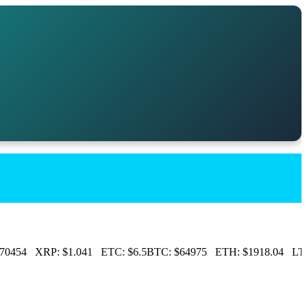
70454
XRP:
$1.041
ETC:
$6.5
BTC:
$64975
ETH:
$1918.04
LTC