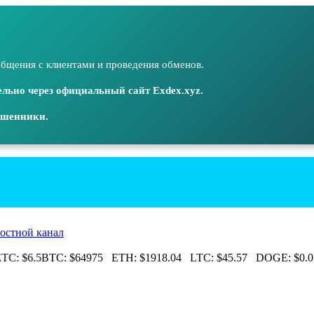
бщения с клиентами и проведения обменов.
льно через официальный сайт Exdex.xyz.
ошенники.
остной канал
C:
$6.5
BTC:
$64975
ETH:
$1918.04
LTC:
$45.57
DOGE:
$0.0