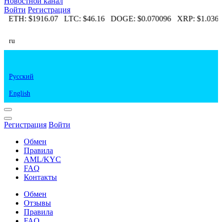
Новостной канал
Войти
Регистрация
91
ETH:
$1916.07
LTC:
$46.16
DOGE:
$0.070096
XRP:
$1.03
ru
Русский
English
Регистрация
Войти
Обмен
Правила
AML/KYC
FAQ
Контакты
Обмен
Отзывы
Правила
FAQ