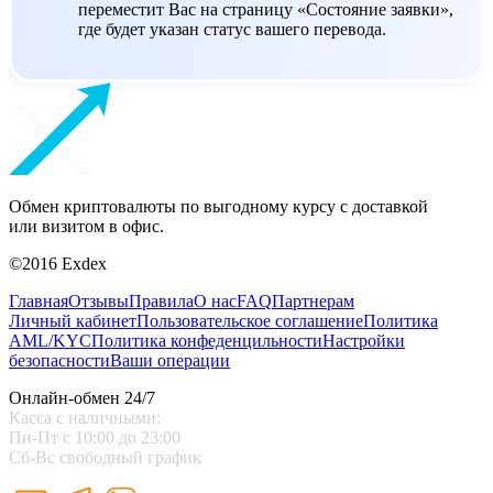
переместит Вас на страницу «Состояние заявки»,
где будет указан статус вашего перевода.
Обмен криптовалюты по выгодному курсу с доставкой
или визитом в офис.
©2016 Exdex
Главная
Отзывы
Правила
О нас
FAQ
Партнерам
Личный кабинет
Пользовательское соглашение
Политика
AML/KYC
Политика конфеденцильности
Настройки
безопасности
Ваши операции
Онлайн-обмен 24/7
Касса с наличными:
Пн-Пт с 10:00 до 23:00
Сб-Вс свободный график