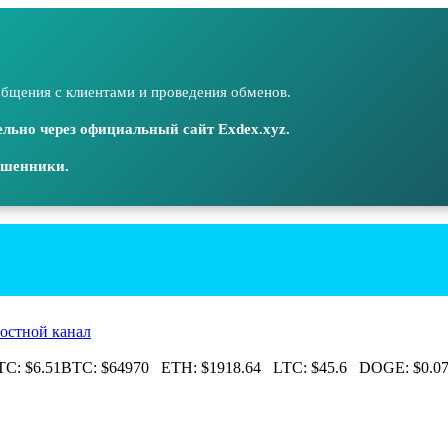
бщения с клиентами и проведения обменов.
льно через официальный сайт Exdex.xyz.
ошенники.
остной канал
C:
$6.51
BTC:
$64970
ETH:
$1918.64
LTC:
$45.6
DOGE:
$0.07