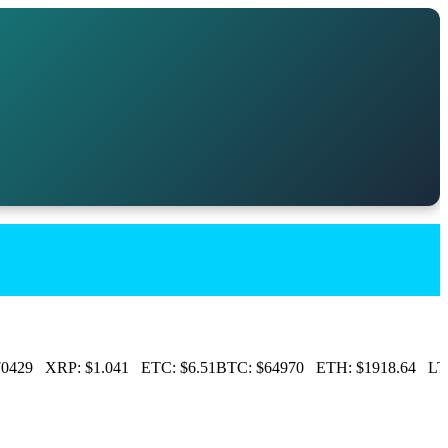
0429
XRP:
$1.041
ETC:
$6.51
BTC:
$64970
ETH:
$1918.64
LTC