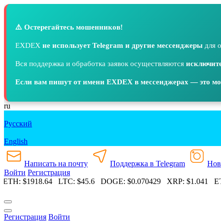
⚠️ Остерегайтесь мошенников!
EXDEX
не использует Telegram и другие мессенджеры
для о
Вся поддержка и обработка заявок осуществляются
исключите
Если вам пишут от имени EXDEX в мессенджерах — это м
ru
Русский
English
Написать на почту
Поддержка в Telegram
Нов
Войти
Регистрация
ETH:
$1918.64
LTC:
$45.6
DOGE:
$0.070429
XRP:
$1.041
ET
Регистрация
Войти