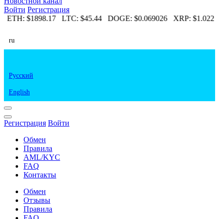
Новостной канал
Войти
Регистрация
5
ETH:
$1898.17
LTC:
$45.44
DOGE:
$0.069026
XRP:
$1.022
ru
Русский
English
Регистрация
Войти
Обмен
Правила
AML/KYC
FAQ
Контакты
Обмен
Отзывы
Правила
FAQ