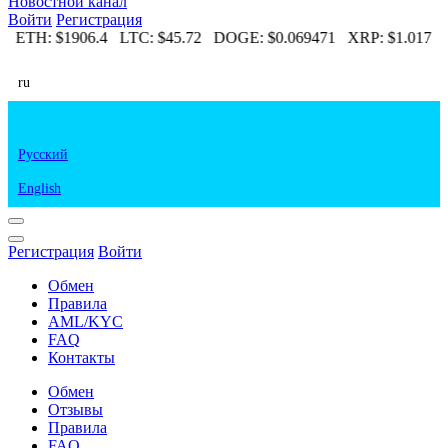
Новостной канал
Войти
Регистрация
68
ETH:
$1906.4
LTC:
$45.72
DOGE:
$0.069471
XRP:
$1.017
E
ru
Русский
English
Регистрация
Войти
Обмен
Правила
AML/KYC
FAQ
Контакты
Обмен
Отзывы
Правила
FAQ